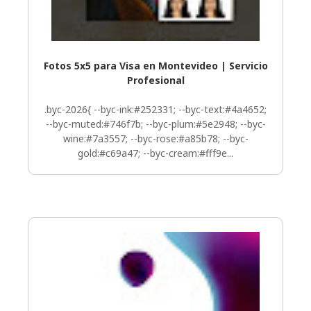
Fotos 5x5 para Visa en Montevideo | Servicio
Profesional
.byc-2026{ --byc-ink:#252331; --byc-text:#4a4652;
--byc-muted:#746f7b; --byc-plum:#5e2948; --byc-
wine:#7a3557; --byc-rose:#a85b78; --byc-
gold:#c69a47; --byc-cream:#fff9e...