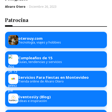
Alvaro Otero
-
Diciembre 26, 2023
Patrocina
oterouy.com
Tecnología, viajes y hobbies
Cumpleaños de 15
Guías, tendencias y servicios
Servicios Para Fiestas en Montevideo
Tienda online de Álvaro Otero
EventosUy (Blog)
Ideas e inspiración