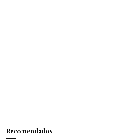
Recomendados
Ómnibus en Montevideo
Pista LED