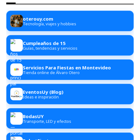
oterouy.com
Tecnología, viajes y hobbies
Cumpleaños de 15
Guías, tendencias y servicios
Servicios Para Fiestas en Montevideo
Tienda online de Álvaro Otero
EventosUy (Blog)
Ideas e inspiración
BodasUY
Transporte, LED y efectos