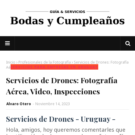
Inicio
Profesionales de la Fotografía
Servicios de Drones: Fotografía
SERVICIOS PARA EMPRESAS EN URUGUAY
SERVICIOS PARA EMPRESAS
Aérea, Video, Inspecciones
Servicios de Drones: Fotografía
Aérea, Video, Inspecciones
Alvaro Otero
-
Noviembre 14, 2023
Servicios de Drones - Uruguay -
Hola, amigos, hoy queremos comentarles que